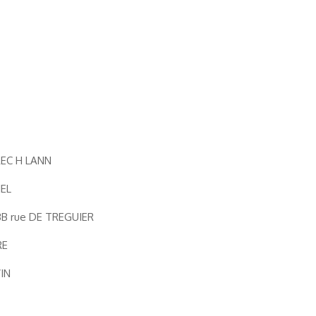
 CREC H LANN
IEL
43B rue DE TREGUIER
RE
WIN