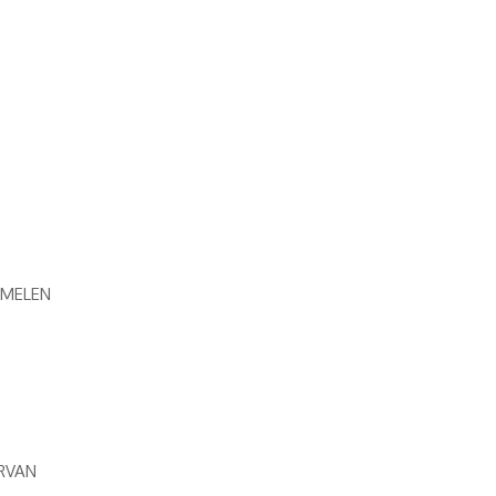
G MELEN
ORVAN