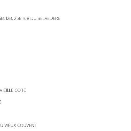
6, 15B, 12B, 25B rue DU BELVEDERE
T VIEILLE COTE
S
TE DU VIEUX COUVENT