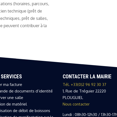
tions (horaires, parcours,
tien technique (prêt de
echniques, prêt de salles,
ie peuvent contribuer à la
 SERVICES
CONTACTER LA MAIRIE
r ma facture
Tél. +33(0)2 96 92 30 37
nde de documents d’identité
1, Rue de Tréguier 22220
ver une salle
PLOUGUIEL
ion de matériel
Nous contacter
isation de débit de boissons
Lundi : 08h30-12h30 / 13h30-17