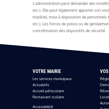
L’administration peut demander des modifica
etc.). Elle peut également apporter son sou
matériel, mise à disposition de personnels t
etc.). Les forces de police ou de gendarmer
concrétisation des dispositifs de sécurité.
VOTRE MAIRIE
VOS
Les services municipaux
Régle
Actualités
Dema
Accueil périscolaire
Réser
Restaurant scolaire
Locat
Autor
Accessibilité