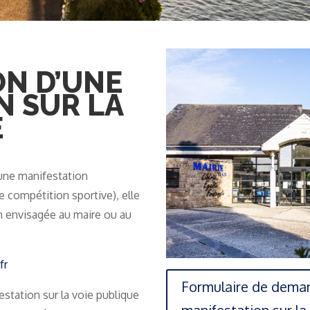
ON D’UNE
N SUR LA
E
 une manifestation
e compétition sportive), elle
on envisagée au maire ou au
fr
Formulaire de deman
station sur la voie publique
manifestation sur la