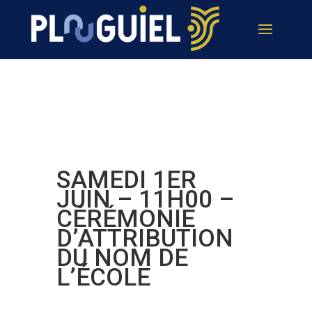
SAMEDI 1ER
JUIN – 11H00 –
CÉRÉMONIE
D’ATTRIBUTION
DU NOM DE
L’ÉCOLE